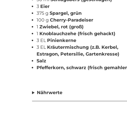
3
Eier
375 g
Spargel, grün
100 g
Cherry-Paradeiser
1
Zwiebel, rot (groß)
1
Knoblauchzehe (frisch gehackt)
3 EL
Pinienkerne
3 EL
Kräutermischung (z.B. Kerbel,
Estragon, Petersilie, Gartenkresse)
Salz
Pfefferkorn, schwarz (frisch gemahle
Nährwerte