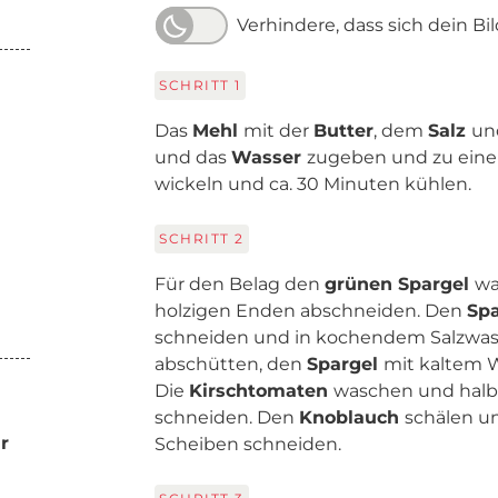
Verhindere, dass sich dein Bi
SCHRITT
1
Das
Mehl
mit der
Butter
, dem
Salz
un
und das
Wasser
zugeben und zu einem 
wickeln und ca. 30 Minuten kühlen.
SCHRITT
2
Für den Belag den
grünen Spargel
wa
holzigen Enden abschneiden. Den
Sp
schneiden und in kochendem Salzwass
abschütten, den
Spargel
mit kaltem W
Die
Kirschtomaten
waschen und halb
schneiden. Den
Knoblauch
schälen u
r
Scheiben schneiden.