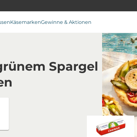
ssen
Käsemarken
Gewinne & Aktionen
 grünem Spargel
en