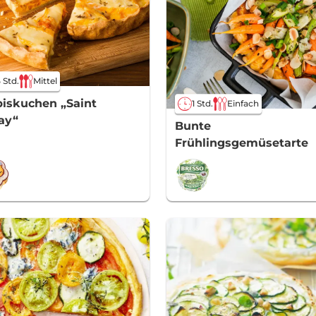
5 Std.
Mittel
iskuchen „Saint
1 Std.
Einfach
ay“
Bunte
Frühlingsgemüsetarte