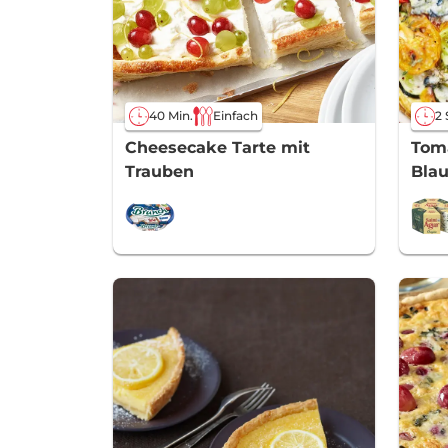
40 Min.
Einfach
2 
Cheesecake Tarte mit
Toma
Trauben
Bla