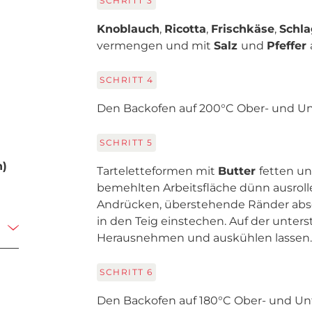
SCHRITT
3
Knoblauch
,
Ricotta
,
Frischkäse
,
Schla
vermengen und mit
Salz
und
Pfeffer
SCHRITT
4
Den Backofen auf 200°C Ober- und Unt
SCHRITT
5
n)
Tarteletteformen mit
Butter
fetten u
bemehlten Arbeitsfläche dünn ausrol
Andrücken, überstehende Ränder abs
in den Teig einstechen. Auf der unter
Herausnehmen und auskühlen lassen.
SCHRITT
6
Den Backofen auf 180°C Ober- und Unt