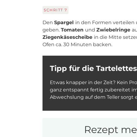
SCHRITT
7
Den
Spargel
in den Formen verteilen
geben.
Tomaten
und
Zwiebelringe
au
Ziegenkäsescheibe
in die Mitte setze
Ofen ca. 30 Minuten backen.
Tipp für die Tartelettes
Etwas knapper in der Zeit? Kein P
ganz entspannt fertig zubereitet i
Abwechslung auf dem Teller sorgt e
Rezept mer