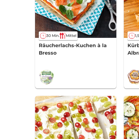
30 Min.
Mittel
1,
Räucherlachs-Kuchen à la
Kürb
Bresso
Albr