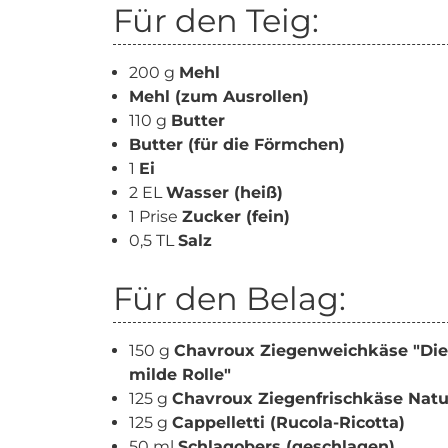
Für den Teig:
200 g
Mehl
Mehl (zum Ausrollen)
110 g
Butter
Butter (für die Förmchen)
1
Ei
2 EL
Wasser (heiß)
1 Prise
Zucker (fein)
0,5 TL
Salz
Für den Belag:
150 g
Chavroux Ziegenweichkäse "Die
milde Rolle"
125 g
Chavroux Ziegenfrischkäse Natu
125 g
Cappelletti (Rucola-Ricotta)
50 ml
Schlagobers (geschlagen)