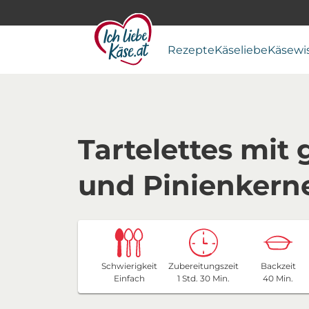
Rezepte
Käseliebe
Käsewi
Tartelettes mit
und Pinienkern
Schwierigkeit
Zubereitungszeit
Backzeit
Einfach
1 Std. 30 Min.
40 Min.