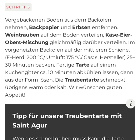
SCHRITT
5
Vorgebackenen Boden aus dem Backofen
nehmen,
Backpapier
und
Erbsen
entfernen.
Weintrauben
auf dem Boden verteilen,
Käse-Eier-
Obers-Mischung
gleichmäßig darüber verteilen. Im
vorgeheizten Backofen auf der mittleren Schiene,
(E-Herd: 200 °C/ Umluft: 175 °C/ Gas: s. Hersteller) 25–
30 Minuten backen. Fertige
Tarte
auf einem
Kuchengitter ca. 10 Minuten abkühlen lassen, dann
aus der Form lösen. Die
Traubentarte
schmeckt
übrigens warm oder kalt. Wir wünschen guten
Appetit!
Tipp für unsere Traubentarte mit
Saint Agur
Wenn es schnell gehen muss kann die Tarte