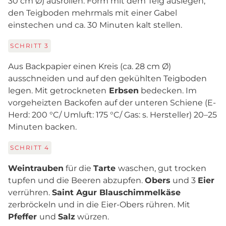
30 cm Ø) ausrollen. Form mit dem Teig auslegen,
den Teigboden mehrmals mit einer Gabel
einstechen und ca. 30 Minuten kalt stellen.
SCHRITT
3
Aus Backpapier einen Kreis (ca. 28 cm Ø)
ausschneiden und auf den gekühlten Teigboden
legen. Mit getrockneten
Erbsen
bedecken. Im
vorgeheizten Backofen auf der unteren Schiene (E-
Herd: 200 °C/ Umluft: 175 °C/ Gas: s. Hersteller) 20–25
Minuten backen.
SCHRITT
4
Weintrauben
für die
Tarte
waschen, gut trocken
tupfen und die Beeren abzupfen.
Obers
und 3
Eier
verrühren.
Saint Agur Blauschimmelkäse
zerbröckeln und in die Eier-Obers rühren. Mit
Pfeffer
und
Salz
würzen.