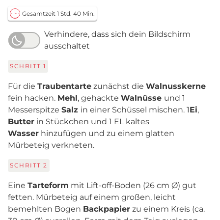
Gesamtzeit 1 Std. 40 Min.
Verhindere, dass sich dein Bildschirm
ausschaltet
SCHRITT
1
Für die
Traubentarte
zunächst die
Walnusskerne
fein hacken.
Mehl
, gehackte
Walnüsse
und 1
Messerspitze
Salz
in einer Schüssel mischen. 1
Ei
,
Butter
in Stückchen und 1 EL kaltes
Wasser
hinzufügen und zu einem glatten
Mürbeteig verkneten.
SCHRITT
2
Eine
Tarteform
mit Lift-off-Boden (26 cm Ø) gut
fetten. Mürbeteig auf einem großen, leicht
bemehlten Bogen
Backpapier
zu einem Kreis (ca.