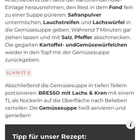
Einlage herausnehmen, den Rest in dem
Fond
fein
zu einer Suppe pürieren.
Safranpulver
untermischen,
Lauchstreifen
und
Lachswürfel
in
die Gemüsesuppe geben. Während 7 Minuten gar
ziehen lassen und mit
Salz
,
Pfeffer
abschmecken.
Die gegarten
Kartoffel- und
Gemüsewürfelchen
wieder in den Topf mit der Gemüsesuppe
zurückgeben.
SCHRITT
3
Abschließend die Gemüsesuppe in tiefen Tellern
portionieren.
BRESSO mit Lachs & Kren
mit einem
TL als Nockerln auf die Oberfläche nach Belieben
verteilen. Die
Gemüsesuppe
heiß servieren und
genießen!
Tipp für unser Rezept: