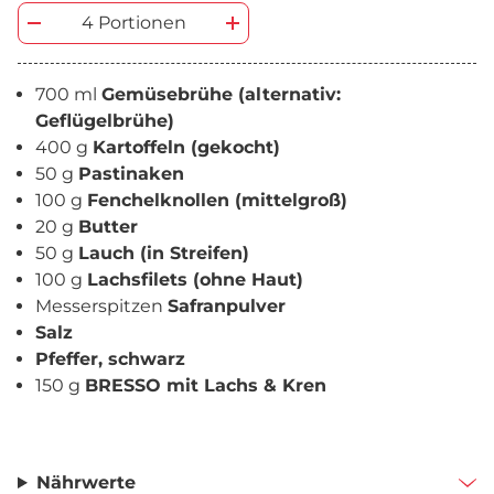
4 Portionen
700 ml
Gemüsebrühe (alternativ:
Geflügelbrühe)
400 g
Kartoffeln (gekocht)
50 g
Pastinaken
100 g
Fenchelknollen (mittelgroß)
20 g
Butter
50 g
Lauch (in Streifen)
100 g
Lachsfilets (ohne Haut)
Messerspitzen
Safranpulver
Salz
Pfeffer, schwarz
150 g
BRESSO mit Lachs & Kren
Nährwerte