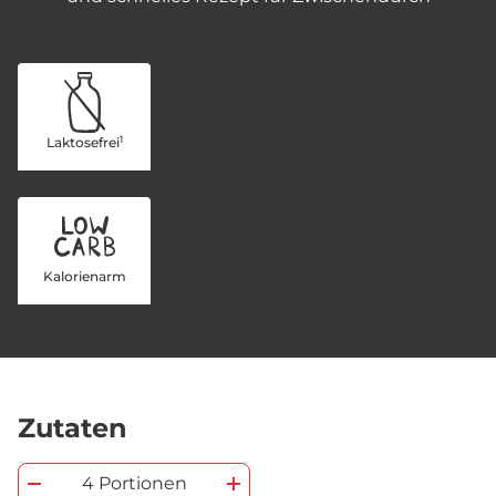
1
Laktosefrei
Kalorienarm
Zutaten
4 Portionen