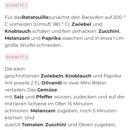
SCHRITT
1
Für das
Ratatouille
zunächst den Backofen auf 200 º
C vorheizen (Umluft 180 º C).
Zwiebel
und
Knoblauch
schälen und fein zerhacken.
Zucchini
,
Melanzani
und
Paprika
waschen und in etwa 1 cm
große Würfel schneiden.
SCHRITT
2
Die klein
geschnittenen
Zwiebeln
,
Knoblauch
und Paprika
mit jeweils 2 EL
Olivenöl
in zwei Mini-Bräter
verteilen. Das
Gemüse
mit
Salz
und
Pfeffer
würzen, zudecken und auf der
mittleren Schiene im Ofen 15 Minuten
schmoren.
Melanzani
zugeben, noch 5 Minuten
kochen. Und
zuletzt
Tomaten
,
Zucchini
und Oliven zugeben,