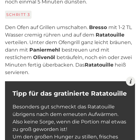
noch einmal 5 Minuten dünsten.
SCHRITT
3
Den Ofen auf Grillen umschalten.
Bresso
mit 1-2 TL
Wasser cremig rühren und auf dem
Ratatouille
verteilen. Unter dem Ofengrill ganz leicht bräunen,
dann mit
Paniermehl
bestreuen und mit
restlichem
Olivenöl
beträufeln, noch ein oder zwei
Minuten fertig überbacken. Das
Ratatouille
heiß
servieren.
Tipp für das gratinierte Ratatouille
Besonders gut schmeckt das Ratatouille
übrigens nach dem erneuten Aufwärmen.
Also keine Sorge, wenn die Portion mal etwas
zu groß geworden ist!
Um den großen Hunger zu stillen, frisches