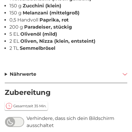
150 g
Zucchini (klein)
150 g
Melanzani (mittelgroß)
0,5 Handvoll
Paprika, rot
200 g
Paradeiser, stückig
5 EL
Olivenöl (mild)
2 EL
Oliven, Nizza (klein, entsteint)
2 TL
Semmelbrösel
Nährwerte
Zubereitung
Gesamtzeit 35 Min.
Verhindere, dass sich dein Bildschirm
ausschaltet