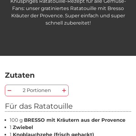
Knuspriges Ratatouille-Rezept für alle Gemüse-
Fans: unser gratiniertes Ratatouille mit Bresso
Kräuter der Provence. Super einfach und super
schnell zubereitet!
Zutaten
2 Portionen
Für das Ratatouille
100 g
BRESSO mit Kräutern aus der Provence
1
Zwiebel
1
Knoblauchzehe (frisch gehackt)