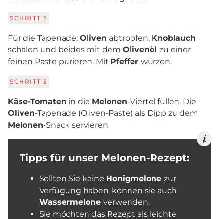
SCHRITT
2
Für die Tapenade:
Oliven
abtropfen,
Knoblauch
schälen und beides mit dem
Olivenöl
zu einer
feinen Paste pürieren. Mit
Pfeffer
würzen.
SCHRITT
3
Käse-Tomaten
in die
Melonen
-Viertel füllen. Die
Oliven
-Tapenade (Oliven-Paste) als Dipp zu dem
Melonen
-Snack servieren.
Tipps für unser Melonen-Rezept:
Sollten Sie keine
Honigmelone
zur
Verfügung haben, können sie auch
Wassermelone
verwenden.
Sie möchten das Rezept als leichte