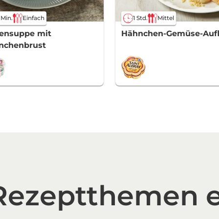
 Min.
Einfach
1 Std.
Mittel
sensuppe mit
Hähnchen-Gemüse-Aufl
nchenbrust
 Rezeptthemen 