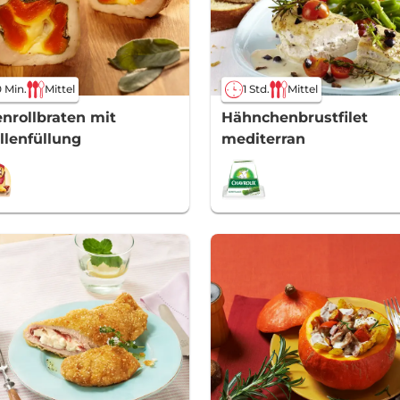
1 Std.
Mittel
 Min.
Mittel
Hähnchenbrustfilet
nrollbraten mit
mediterran
llenfüllung