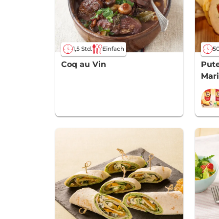
1,5 Std.
Einfach
50
Coq au Vin
Pute
Mari