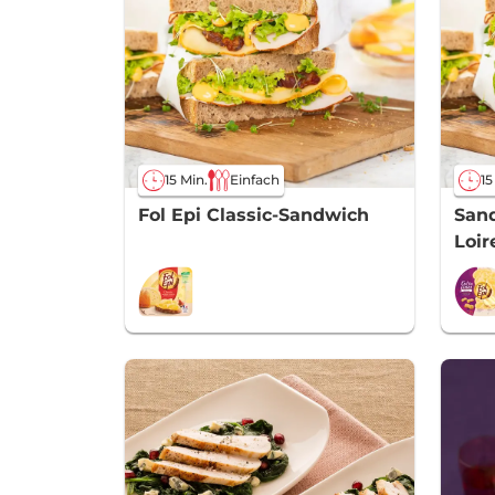
15 Min.
Einfach
15
Fol Epi Classic-Sandwich
Sand
Loir