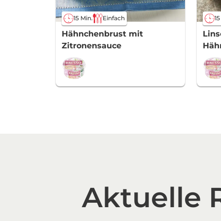
15 Min.
Einfach
15
Hähnchenbrust mit
Lin
Zitronensauce
Häh
Aktuelle