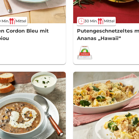
 Min.
Mittel
30 Min.
Mittel
n Cordon Bleu mit
Putengeschnetzeltes m
biou
Ananas „Hawaii“