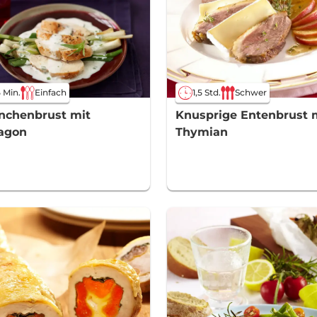
 Min.
Einfach
1,5 Std.
Schwer
nchenbrust mit
Knusprige Entenbrust 
agon
Thymian