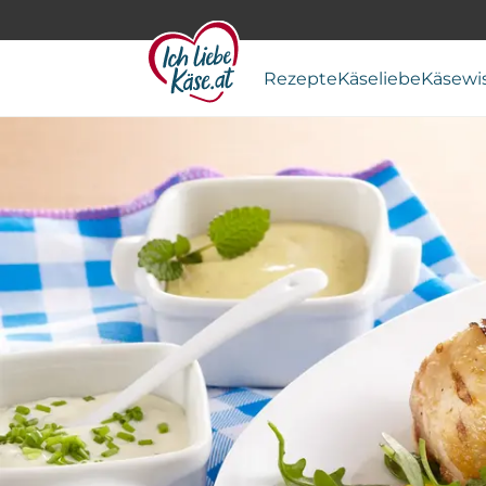
Rezepte
Käseliebe
Käsewi