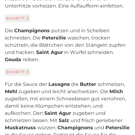
Unterhitze vorheizen. Eine Auflaufform einfetten.
SCHRITT
2
Die
Champignons
putzen und in Scheiben
schneiden. Die
Petersilie
waschen, trocken
schütteln, die Blättchen von den Stängeln zupfen
und hacken.
Saint Agur
in Würfel schneiden.
Gouda
reiben.
SCHRITT
3
Für die Sauce der
Lasagne
die
Butter
schmelzen,
Mehl
zugeben und leicht anschwitzen. Die
Milch
zugießen, mit einem Schneebesen gut verrühren,
damit keine Klümpchen entstehen, und
aufkochen. Den
Saint Agur
zugeben und
schmelzen lassen. Mit
Salz
und frisch geriebener
Muskatnuss
würzen.
Champignons
und
Petersilie
in die Sauce geben. Fertig ist die Sauce für die