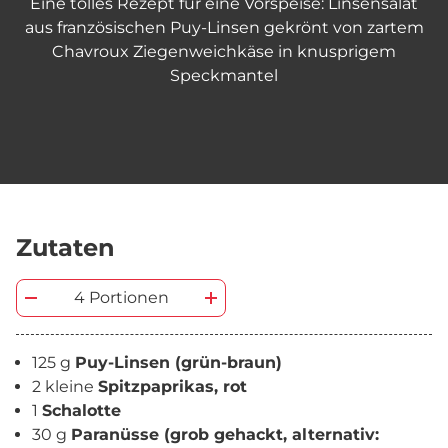
Eine tolles Rezept für eine Vorspeise: Linsensalat
aus französischen Puy-Linsen gekrönt von zartem
Chavroux Ziegenweichkäse in knusprigem
Speckmantel
Zutaten
4 Portionen
125 g
Puy-Linsen (grün-braun)
2 kleine
Spitzpaprikas, rot
1
Schalotte
30 g
Paranüsse (grob gehackt, alternativ: