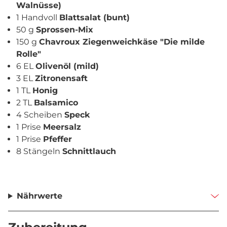
Walnüsse)
1 Handvoll
Blattsalat (bunt)
50 g
Sprossen-Mix
150 g
Chavroux Ziegenweichkäse "Die milde
Rolle"
6 EL
Olivenöl (mild)
3 EL
Zitronensaft
1 TL
Honig
2 TL
Balsamico
4 Scheiben
Speck
1 Prise
Meersalz
1 Prise
Pfeffer
8 Stängeln
Schnittlauch
Nährwerte