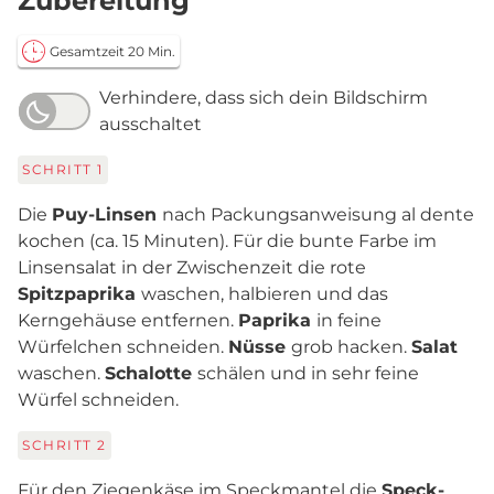
Zubereitung
Gesamtzeit 20 Min.
Verhindere, dass sich dein Bildschirm
ausschaltet
SCHRITT
1
Die
Puy-Linsen
nach Packungsanweisung al dente
kochen (ca. 15 Minuten). Für die bunte Farbe im
Linsensalat in der Zwischenzeit die rote
Spitzpaprika
waschen, halbieren und das
Kerngehäuse entfernen.
Paprika
in feine
Würfelchen schneiden.
Nüsse
grob hacken.
Salat
waschen.
Schalotte
schälen und in sehr feine
Würfel schneiden.
SCHRITT
2
Für den Ziegenkäse im Speckmantel die
Speck-