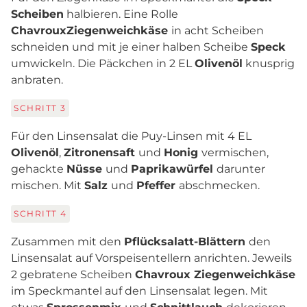
Scheiben
halbieren. Eine Rolle
Chavroux
Ziegenweichkäse
in acht Scheiben
schneiden und mit je einer halben Scheibe
Speck
umwickeln. Die Päckchen in 2 EL
Olivenöl
knusprig
anbraten.
SCHRITT
3
Für den Linsensalat die Puy-Linsen mit 4 EL
Olivenöl
,
Zitronensaft
und
Honig
vermischen,
gehackte
Nüsse
und
Paprikawürfel
darunter
mischen. Mit
Salz
und
Pfeffer
abschmecken.
SCHRITT
4
Zusammen mit den
Pflücksalatt-Blättern
den
Linsensalat auf Vorspeisentellern anrichten. Jeweils
2 gebratene Scheiben
Chavroux Ziegenweichkäse
im Speckmantel auf den Linsensalat legen. Mit