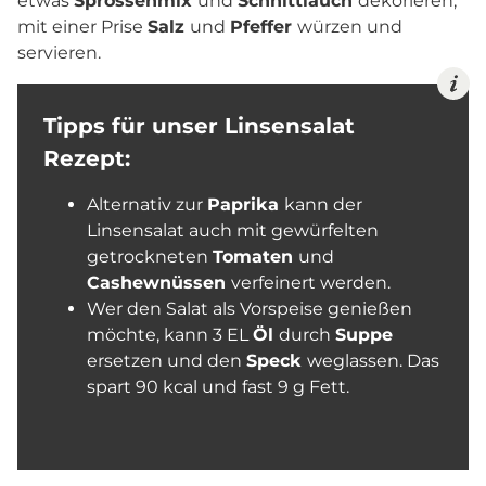
etwas
Sprossenmix
und
Schnittlauch
dekorieren,
mit einer Prise
Salz
und
Pfeffer
würzen und
servieren.
Tipps für unser Linsensalat
Rezept:
Alternativ zur
Paprika
kann der
Linsensalat auch mit gewürfelten
getrockneten
Tomaten
und
Cashewnüssen
verfeinert werden.
Wer den Salat als Vorspeise genießen
möchte, kann 3 EL
Öl
durch
Suppe
ersetzen und den
Speck
weglassen. Das
spart 90 kcal und fast 9 g Fett.