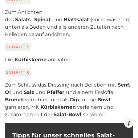
Zum Anrichten
des
Salats
:
Spinat
und
Blattsalat
(vorab waschen)
unten als Boden und alle anderen Zutaten nach
Belieben darauf anrichten.
SCHRITT
5
Die
Kürbiskerne
anbraten.
SCHRITT
6
Zum Schluss das Dressing nach Belieben mit
Senf
,
Öl
und
Salz
und
Pfeffer
und einem Esslöffel
Brunch
verrühren und als
Dip
für die
Bowl
garnieren. Mit
Kürbiskernen
verfeinern und
zusammen mit der
Salat-Bowl
servieren.
Tipps für unser schnelles Salat-