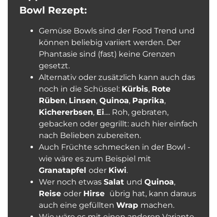
Bowl Rezept:
Gemüse Bowls sind der Food Trend und
können beliebig variiert werden. Der
Phantasie sind (fast) keine Grenzen
gesetzt.
Alternativ oder zusätzlich kann auch das
noch in die Schüssel:
Kürbis
,
Rote
Rüben
,
Linsen
,
Quinoa
,
Paprika
,
Kichererbsen
,
Ei
.... Roh, gebraten,
gebacken oder gegrillt: auch hier einfach
nach Belieben zubereiten.
Auch Früchte schmecken in der Bowl -
wie wäre es zum Beispiel mit
Granatapfel
oder
Kiwi
.
Wer noch etwas
Salat
und
Quinoa
,
Reise
oder
Hirse
übrig hat, kann daraus
auch eine gefüllten
Wrap
machen.
Wie wäre es mit einen anderen Variante