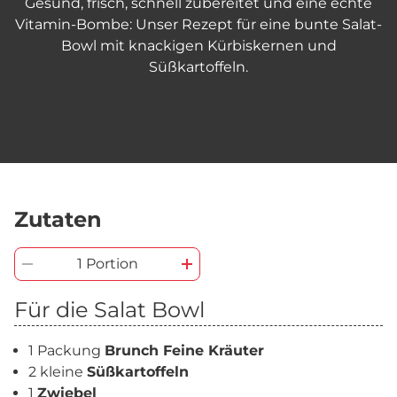
Gesund, frisch, schnell zubereitet und eine echte
Vitamin-Bombe: Unser Rezept für eine bunte Salat-
Bowl mit knackigen Kürbiskernen und
Süßkartoffeln.
Zutaten
1 Portion
Für die Salat Bowl
1 Packung
Brunch Feine Kräuter
2 kleine
Süßkartoffeln
1
Zwiebel