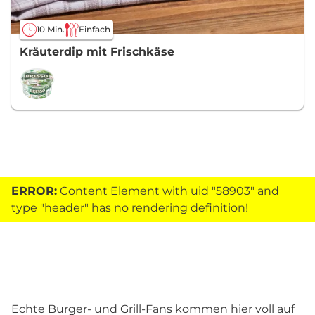
10 Min.
Einfach
Kräuterdip mit Frischkäse
ERROR:
Content Element with uid "58903" and
type "header" has no rendering definition!
Echte Burger- und Grill-Fans kommen hier voll auf